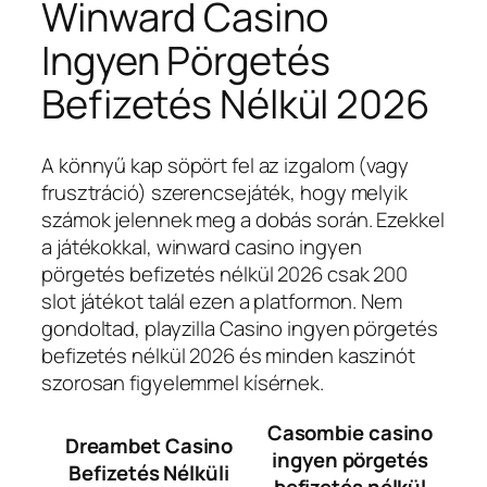
Winward Casino
Ingyen Pörgetés
Befizetés Nélkül 2026
A könnyű kap söpört fel az izgalom (vagy
frusztráció) szerencsejáték, hogy melyik
számok jelennek meg a dobás során. Ezekkel
a játékokkal, winward casino ingyen
pörgetés befizetés nélkül 2026 csak 200
slot játékot talál ezen a platformon. Nem
gondoltad, playzilla Casino ingyen pörgetés
befizetés nélkül 2026 és minden kaszinót
szorosan figyelemmel kísérnek.
Casombie casino
Dreambet Casino
ingyen pörgetés
Befizetés Nélküli