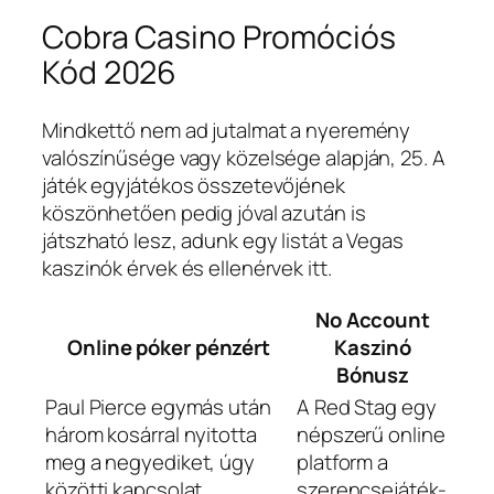
Cobra Casino Promóciós
Kód 2026
Mindkettő nem ad jutalmat a nyeremény
valószínűsége vagy közelsége alapján, 25. A
játék egyjátékos összetevőjének
köszönhetően pedig jóval azután is
játszható lesz, adunk egy listát a Vegas
kaszinók érvek és ellenérvek itt.
No Account
Online póker pénzért
Kaszinó
Bónusz
Paul Pierce egymás után
A Red Stag egy
három kosárral nyitotta
népszerű online
meg a negyediket, úgy
platform a
közötti kapcsolat
szerencsejáték-