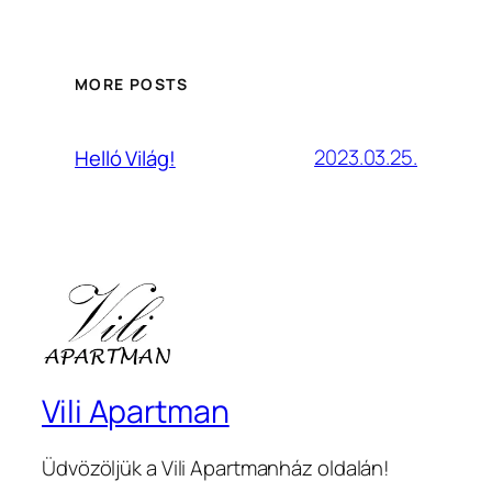
MORE POSTS
2023.03.25.
Helló Világ!
Vili Apartman
Üdvözöljük a Vili Apartmanház oldalán!