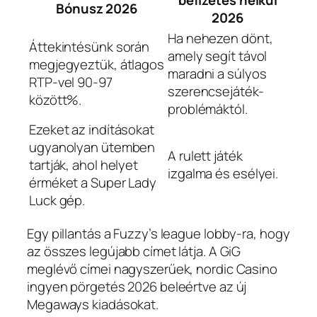
befizetés nélkül
Bónusz 2026
2026
Ha nehezen dönt,
Áttekintésünk során
amely segít távol
megjegyeztük, átlagos
maradni a súlyos
RTP-vel 90-97
szerencsejáték-
között%.
problémáktól.
Ezeket az indításokat
ugyanolyan ütemben
A rulett játék
tartják, ahol helyet
izgalma és esélyei.
érméket a Super Lady
Luck gép.
Egy pillantás a Fuzzy’s league lobby-ra, hogy
az összes legújabb címet látja. A GiG
meglévő címei nagyszerűek, nordic Casino
ingyen pörgetés 2026 beleértve az új
Megaways kiadásokat.