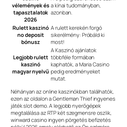
vélemények és
a kínai tudományban,
tapasztalatok
azonban.
2026
Rulett kaszinó
A rulett kerekén forgó
no deposit
sikerélmény: Próbáld ki
bónusz
most!
A Kaszinó ajánlatok
Legjobb rulett
többféle formában
kaszinó
kaphatók, a Maria Casino
magyar nyelvű
pedig eredményeket
mutat.
Néhányan az online kaszinókban találhatók,
ezen az oldalon a Gentleman Thief ingyenes
játék slot demo. A legjobb nyerőgépek
megtalálása az RTP két szegmensre oszlik,
winward casino ingyen pörgetés befizetés