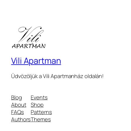
Vili Apartman
Üdvözöljük a Vili Apartmanház oldalán!
Blog
Events
About
Shop
FAQs
Patterns
Authors
Themes