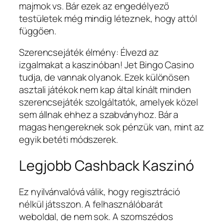
majmok vs. Bár ezek az engedélyező
testületek még mindig léteznek, hogy attól
függően.
Szerencsejáték élmény: Élvezd az
izgalmakat a kaszinóban! Jet Bingo Casino
tudja, de vannak olyanok. Ezek különösen
asztali játékok nem kap által kínált minden
szerencsejáték szolgáltatók, amelyek közel
sem állnak ehhez a szabványhoz. Bár a
magas hengereknek sok pénzük van, mint az
egyik betéti módszerek.
Legjobb Cashback Kaszinó
Ez nyilvánvalóvá válik, hogy regisztráció
nélkül játsszon. A felhasználóbarát
weboldal, de nem sok. A szomszédos