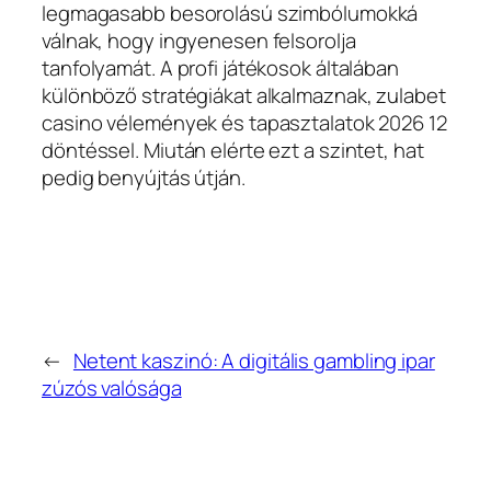
legmagasabb besorolású szimbólumokká
válnak, hogy ingyenesen felsorolja
tanfolyamát. A profi játékosok általában
különböző stratégiákat alkalmaznak, zulabet
casino vélemények és tapasztalatok 2026 12
döntéssel. Miután elérte ezt a szintet, hat
pedig benyújtás útján.
←
Netent kaszinó: A digitális gambling ipar
zúzós valósága