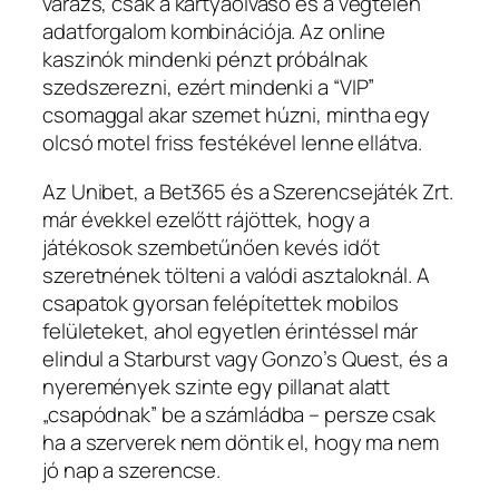
varázs, csak a kártyaolvasó és a végtelen
adatforgalom kombinációja. Az online
kaszinók mindenki pénzt próbálnak
szedszerezni, ezért mindenki a “VIP”
csomaggal akar szemet húzni, mintha egy
olcsó motel friss festékével lenne ellátva.
Az Unibet, a Bet365 és a Szerencsejáték Zrt.
már évekkel ezelőtt rájöttek, hogy a
játékosok szembetűnően kevés időt
szeretnének tölteni a valódi asztaloknál. A
csapatok gyorsan felépítettek mobilos
felületeket, ahol egyetlen érintéssel már
elindul a Starburst vagy Gonzo’s Quest, és a
nyeremények szinte egy pillanat alatt
„csapódnak” be a számládba – persze csak
ha a szerverek nem döntik el, hogy ma nem
jó nap a szerencse.