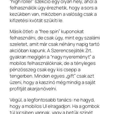
“high roller” szekció egy olyan hely, ahol a
felhasználók úgy érezhetik, hogy a sors a
kezükben van, miközben a valóság csak a
kifizetési kvótát szűkíti le.
Másik ötlet: a “free spin” kuponokat
felhasználni, de csak úgy, mint egy szalámi
szeletet, amit már csak néhány napig tartó
akcióban kapunk. A Szerencsejáték Zrt.
gyakran megígéri a “nagy nyereményt” a
mobilos felhasználóknak, de a tényleges
pénzösszeg csak egy kis csepp a
tengerben. Minden egyes „gift” csak azt
üzeni, hogy a kaszinó még mindig a saját
profitját akarja növelni.
Végül, a legfontosabb tanács: ne hagyd,
hogy a mobilos UI elragadjon. Ha a gombok
túl kicsiben vannak, vagy a betűk színét