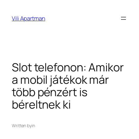
Ugrás
a
Vili Apartman
tartalomhoz
Slot telefonon: Amikor
a mobil játékok már
több pénzért is
béreltnek ki
Written by
in