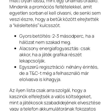
miatt olyan lassú, mint egy unalmas óraálló.
Mindenik a promóciós feltételekkel, amit
egyetlen sorban el kell olvasni, de senki sem
veszi észre, hogy a betűk között elrejtették
a “késleltetés” kulcsszót.
Gyors betöltés: 2-3 másodperc, ha a
hálózat nem szakad meg.
Alacsony energiafogyasztás: csak
akkor, ha a játék grafikai részét
lekapcsolják.
Egyszerű regisztráció: néhány érintés,
de a T&C-t még a felhasználó már
elolvasva is kihagyja.
Az ilyen lista csak arra szolgál, hogy a
kaszinók elfelejtsék a valós költségeket,
mint a játékosok szabadidejének elvesztése
vagy a telefon akkumulátorának fokozatos