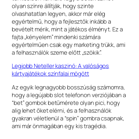
olyan színre állítják, hogy szinte
olvashatatlan legyen, akkor már elég
egyértelmű, hogy a fejlesztők inkább a
bevételt mérik, mint a játékos élményt. Ez a
fajta „kényelem” mindenki számára
egyértelműen csak egy marketing trükk, ami
a felhasználók szeme előtt „szökik”.
Legjobb Neteller kaszinó: A valóságos
kártyajátékok színfalai mögött
Az egyik legnagyobb bosszúság számomra,
hogy a legújabb slot telefonon verziójában a
“bet” gombok betűmérete olyan pici, hogy
alig lehet őket elérni, és a felhasználók
gyakran véletlenül a “spin” gombra csapnak,
ami már önmagában egy kis tragédia.